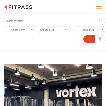
Choose city
Choose area
Disciplines