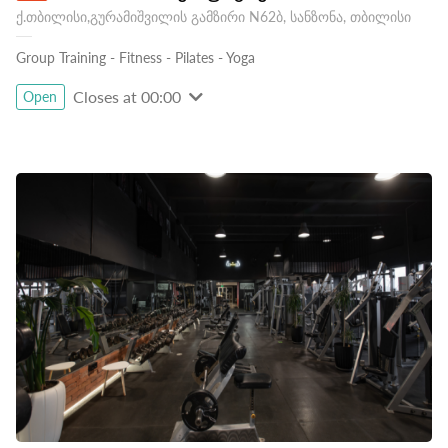
ქ.თბილისი,გურამიშვილის გამზირი N62ბ, სანზონა, თბილისი
Group Training
-
Fitness
-
Pilates
-
Yoga
Closes at 00:00
Open