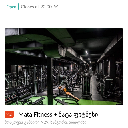
Closes at 22:00
Open
Mata Fitness • მატა ფიტნესი
9.2
მოსკოვის გამზირი N29, სამგორი, თბილისი