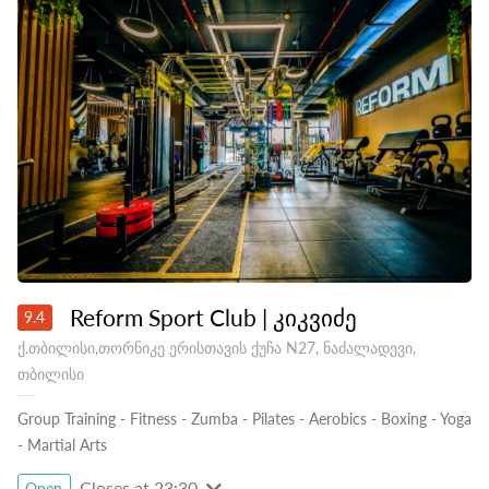
Reform Sport Club | კიკვიძე
9.4
ქ.თბილისი,თორნიკე ერისთავის ქუჩა N27, ნაძალადევი,
თბილისი
Group Training
-
Fitness
-
Zumba
-
Pilates
-
Aerobics
-
Boxing
-
Yoga
-
Martial Arts
Closes at 23:30
Open