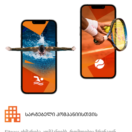
ᲡᲐᲠᲒᲔᲑᲔᲚᲘ ᲙᲝᲛᲞᲐᲜᲘᲘᲡᲗᲕᲘᲡ
Fitpass ეხმარება კომპანიებს, რომლებიც ზრუნავენ