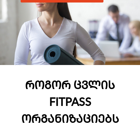
ᲠᲝᲒᲝᲠ ᲪᲕᲚᲘᲡ
FITPASS
ᲝᲠᲒᲐᲜᲘᲖᲐᲪᲘᲔᲑᲡ