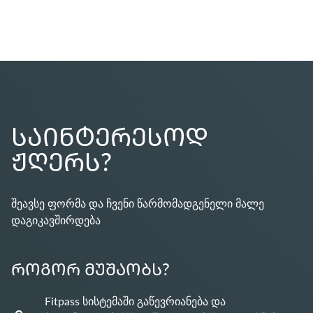
ᲡᲐᲘᲜᲢᲔᲠᲔᲡᲝᲓ
ᲟᲦᲔᲠᲡ?
შეავსე ფორმა და ჩვენი წარმომადგენელი მალე
დაგიკავშირდება
ᲠᲝᲒᲝᲠ ᲛᲣᲨᲐᲝᲑᲡ?
Fitpass სისტემაში გაწევრიანება და