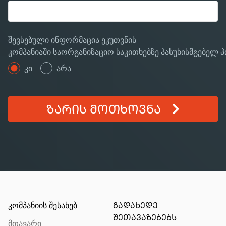
შევსებული ინფორმაცია ეკუთვნის
კომპანიაში საორგანიზაციო საკითხებზე პასუხისმგებელ 
კი
არა
ᲖᲐᲠᲘᲡ ᲛᲝᲗᲮᲝᲕᲜᲐ
კომპანიის შესახებ
ᲒᲐᲓᲐᲮᲔᲓᲔ
ᲨᲔᲗᲐᲕᲐᲖᲔᲑᲔᲑᲡ
მთავარი