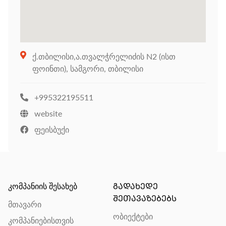
ქ.თბილისი,ა.თვალჭრელიძის N2 (ისთ
ფოინთი), სამგორი, თბილისი
+995322195511
website
ფეისბუქი
კომპანიის შესახებ
ᲒᲐᲓᲐᲮᲔᲓᲔ
ᲨᲔᲗᲐᲕᲐᲖᲔᲑᲔᲑᲡ
მთავარი
ობიექტები
კომპანიებისთვის