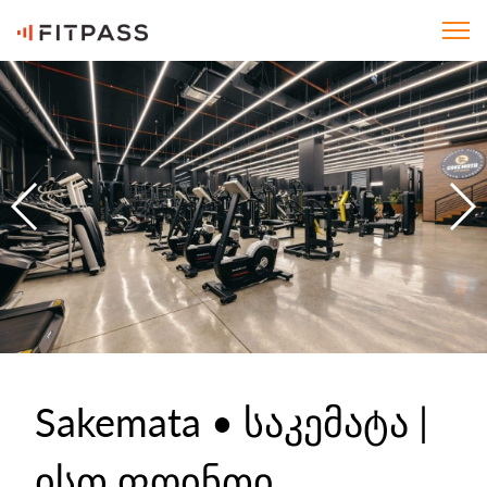
Sakemata • საკემატა |
ისთ ფოინთი